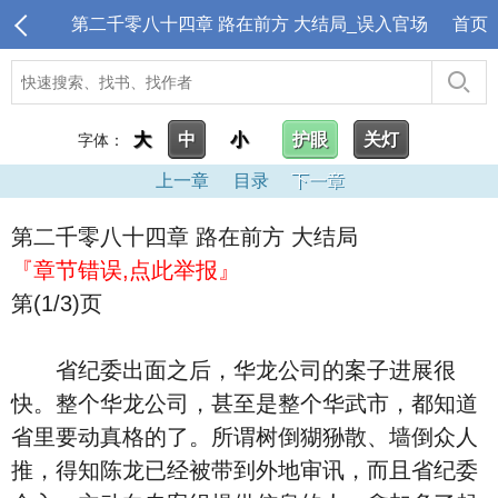
第二千零八十四章 路在前方 大结局_误入官场
首页
大
中
小
护眼
关灯
字体：
上一章
目录
下一章
第二千零八十四章 路在前方 大结局
『章节错误,点此举报』
第(1/3)页
省纪委出面之后，华龙公司的案子进展很
快。整个华龙公司，甚至是整个华武市，都知道
省里要动真格的了。所谓树倒猢狲散、墙倒众人
推，得知陈龙已经被带到外地审讯，而且省纪委