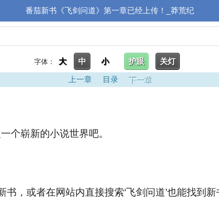
番茄新书《飞剑问道》第一章已经上传！_莽荒纪
大
中
小
护眼
关灯
字体：
上一章
目录
下一章
一个崭新的小说世界吧。
新书，或者在网站内直接搜索‘飞剑问道’也能找到