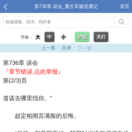
第736章 误会_重生军嫂逆袭记
首页
大
中
小
护眼
关灯
字体：
上一章
目录
下一章
第736章 误会
『章节错误,点此举报』
第(2/3)页
道该去哪里找你。”
赵定柏闻言满脸的后悔。