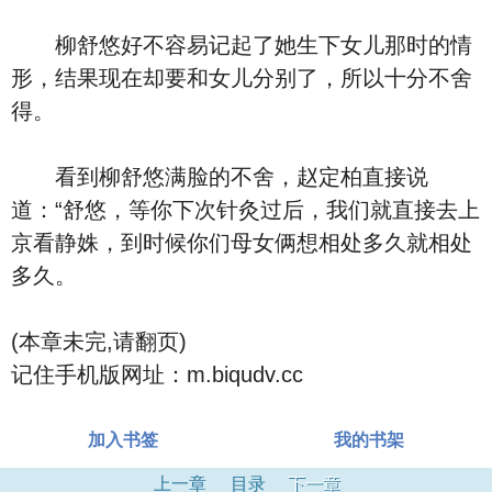
柳舒悠好不容易记起了她生下女儿那时的情
形，结果现在却要和女儿分别了，所以十分不舍
得。
看到柳舒悠满脸的不舍，赵定柏直接说
道：“舒悠，等你下次针灸过后，我们就直接去上
京看静姝，到时候你们母女俩想相处多久就相处
多久。
(本章未完,请翻页)
记住手机版网址：m.biqudv.cc
加入书签
我的书架
上一章
目录
下一章