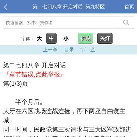
第二七四八章 开启对话_第九特区
首页
大
中
小
护眼
关灯
字体：
上一章
目录
下一章
第二七四八章 开启对话
『章节错误,点此举报』
第(1/3)页
半个月后。
大牙在六区战场连战连捷，再下两座自由谠主
城。
同一时间，民政谠第三次请求与三大区军政部进