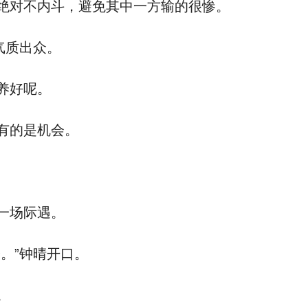
绝对不内斗，避免其中一方输的很惨。
气质出众。
养好呢。
有的是机会。
一场际遇。
。”钟晴开口。
。