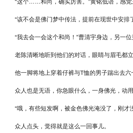
“这个……和尚，确实厉害。”黄铭低语，感觉
“该不会是佛门梦中传法，提前在现世中安排了
“我去会一会这个和尚！”曹清宇身边，另一位
老陈清晰地听到他们的对话，眼睛与眉毛都立
他一脚将地上穿着仔裤与T恤的男子踹出去六七
众人也是无语，你急眼什么，一身佛光，动用
“哦，有些短发啊，被金色佛光淹没了，刚才没
众人点头，觉得就是这么一回事儿。