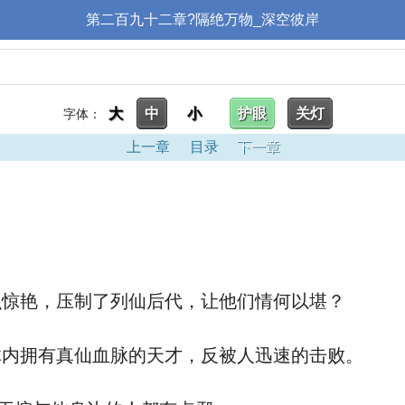
第二百九十二章?隔绝万物_深空彼岸
大
中
小
护眼
关灯
字体：
上一章
目录
下一章
惊艳，压制了列仙后代，让他们情何以堪？
内拥有真仙血脉的天才，反被人迅速的击败。