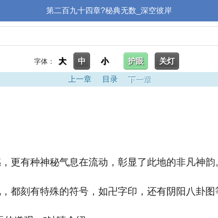
第二百九十四章?秘典无数_深空彼岸
大
中
小
护眼
关灯
字体：
上一章
目录
下一章
，更有种神秘气息在流动，彰显了此地的非凡神韵
，都刻有特殊的符号，如卍字印，还有阴阳八卦图