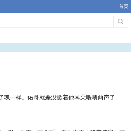
首页
了魂一样。佑哥就差没掀着他耳朵喂喂两声了。