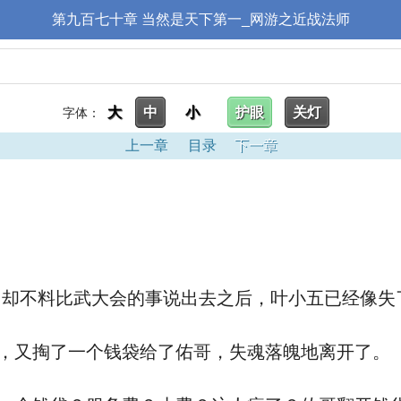
第九百七十章 当然是天下第一_网游之近战法师
大
中
小
护眼
关灯
字体：
上一章
目录
下一章
不料比武大会的事说出去之后，叶小五已经像失
，又掏了一个钱袋给了佑哥，失魂落魄地离开了。