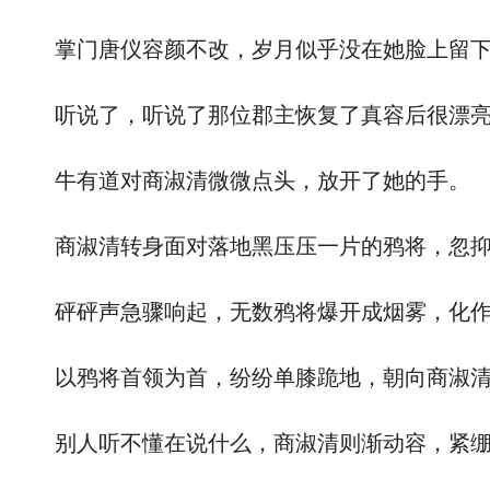
掌门唐仪容颜不改，岁月似乎没在她脸上留下什
听说了，听说了那位郡主恢复了真容后很漂亮
牛有道对商淑清微微点头，放开了她的手。
商淑清转身面对落地黑压压一片的鸦将，忽抑扬
砰砰声急骤响起，无数鸦将爆开成烟雾，化作
以鸦将首领为首，纷纷单膝跪地，朝向商淑清
别人听不懂在说什么，商淑清则渐动容，紧绷