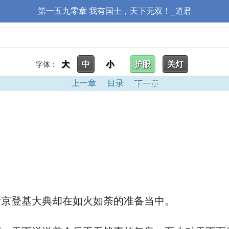
第一五九零章 我有国士，天下无双！_道君
大
中
小
护眼
关灯
字体：
上一章
目录
下一章
京登基大典却在如火如荼的准备当中。