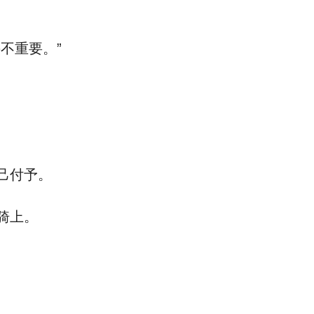
不重要。”
己付予。
骑上。