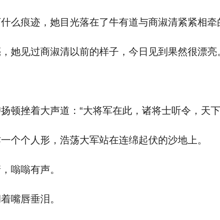
么痕迹，她目光落在了牛有道与商淑清紧紧相牵
，她见过商淑清以前的样子，今日见到果然很漂亮
顿挫着大声道：“大将军在此，诸将士听令，天下
一个个人形，浩荡大军站在连绵起伏的沙地上。
，嗡嗡有声。
着嘴唇垂泪。