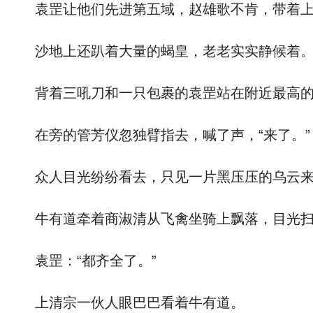
袁罡让他们先进第五域，赵雄歌不肯，带着上
沙地上还趴着大量的蝎皇，老老实实静候着
背着三吼刀和一只包裹的袁罡站在附近最高的
在旁的管芳仪忽独臂指去，喊了声，“来了。”
众人目光纷纷看去，只见一片黑压压的乌云来
牛有道牵着商淑清从飞禽坐骑上飘落，目光扫众
袁罡：“都齐全了。”
上清宗一伙人眼巴巴看着牛有道。