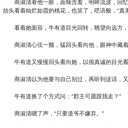
商淑清看他一眼，面颊含羞，明眸流波，回忆起
抬头看着灿烂如霞的桃花，也笑了，呓语般，“真美
看着她面容，牛有道目光回转，眺望向远方，忽
商淑清心弦一颤，猛回头看向他，眼神中藏着
牛有道又慢慢回头看向她，以很真诚的目光看着
商淑清以为他要与自己别过，再听到这话，又
牛有道换了个方式问：“郡主可愿跟我走？”
商淑清嗯了声，“只要道爷不嫌弃。”