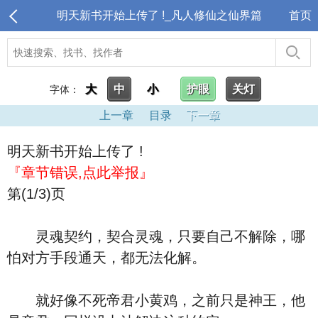
明天新书开始上传了 !_凡人修仙之仙界篇
首页
大
中
小
护眼
关灯
字体：
上一章
目录
下一章
明天新书开始上传了 !
『章节错误,点此举报』
第(1/3)页
灵魂契约，契合灵魂，只要自己不解除，哪
怕对方手段通天，都无法化解。
就好像不死帝君小黄鸡，之前只是神王，他