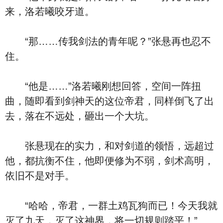
来，洛若曦咬牙道。
“那……传我剑法的青年呢？”张悬再也忍不
住。
“他是……”洛若曦刚想回答，空间一阵扭
曲，随即看到剑神天的这位帝君，同样倒飞了出
去，落在不远处，砸出一个大坑。
张悬现在的实力，和对剑道的领悟，远超过
他，都抗衡不住，他即便修为不弱，剑术高明，
依旧不是对手。
“哈哈，帝君，一群土鸡瓦狗而已！今天我就
灭了九天，灭了这神界，将一切规则踏平！”