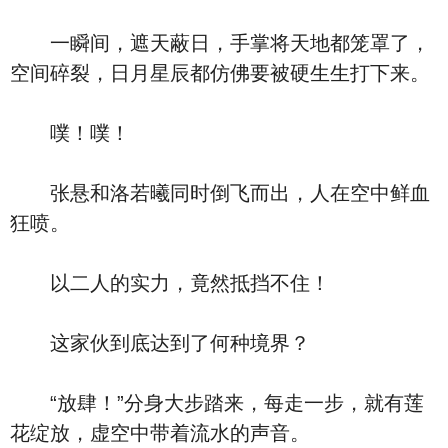
一瞬间，遮天蔽日，手掌将天地都笼罩了，
空间碎裂，日月星辰都仿佛要被硬生生打下来。
噗！噗！
张悬和洛若曦同时倒飞而出，人在空中鲜血
狂喷。
以二人的实力，竟然抵挡不住！
这家伙到底达到了何种境界？
“放肆！”分身大步踏来，每走一步，就有莲
花绽放，虚空中带着流水的声音。