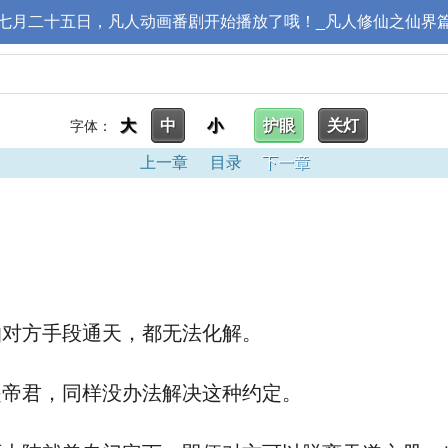
七月二十五日，凡人动画番剧开始播放了哦！_凡人修仙之仙界
大
中
小
护眼
关灯
字体：
上一章
目录
下一章
对方手段通天，都无法化解。
帝君，同样没办法解决这种约定。