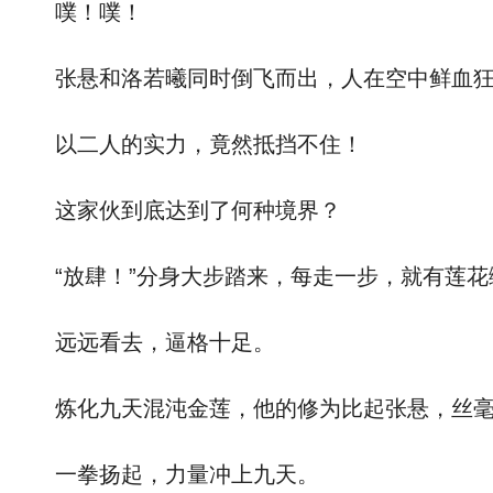
噗！噗！
张悬和洛若曦同时倒飞而出，人在空中鲜血狂
以二人的实力，竟然抵挡不住！
这家伙到底达到了何种境界？
“放肆！”分身大步踏来，每走一步，就有莲花
远远看去，逼格十足。
炼化九天混沌金莲，他的修为比起张悬，丝毫
一拳扬起，力量冲上九天。