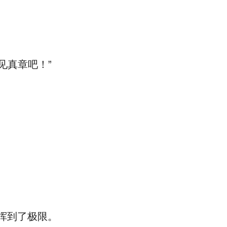
见真章吧！”
挥到了极限。