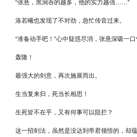
“张悬，黑洞吞的越多，他的实力越强……”
洛若曦也发现了不对劲，急忙传音过来。
“准备动手吧！”心中疑惑尽消，张悬深吸一口气
轰隆！
最强大的剑意，再次施展而出。
生当复来归，死当长相思！
生死皆不在乎，又有何事可以阻拦？
这一招剑法，虽然是没达到帝君领悟的，却蕴含