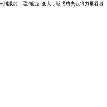
来到跟前，黑洞陡然变大，眨眼功夫就将力量吞噬