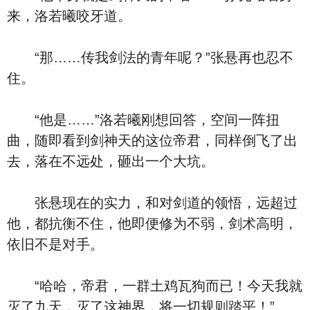
来，洛若曦咬牙道。
“那……传我剑法的青年呢？”张悬再也忍不
住。
“他是……”洛若曦刚想回答，空间一阵扭
曲，随即看到剑神天的这位帝君，同样倒飞了出
去，落在不远处，砸出一个大坑。
张悬现在的实力，和对剑道的领悟，远超过
他，都抗衡不住，他即便修为不弱，剑术高明，
依旧不是对手。
“哈哈，帝君，一群土鸡瓦狗而已！今天我就
灭了九天，灭了这神界，将一切规则踏平！”