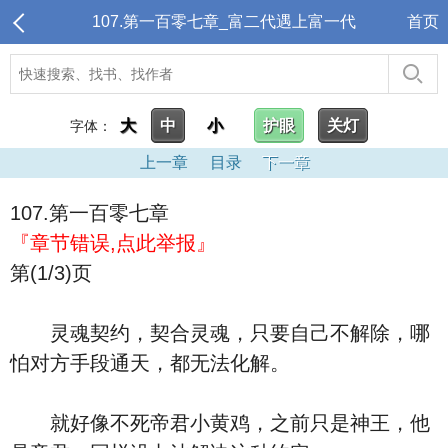
107.第一百零七章_富二代遇上富一代
首页
大
中
小
护眼
关灯
字体：
上一章
目录
下一章
107.第一百零七章
『章节错误,点此举报』
第(1/3)页
灵魂契约，契合灵魂，只要自己不解除，哪
怕对方手段通天，都无法化解。
就好像不死帝君小黄鸡，之前只是神王，他