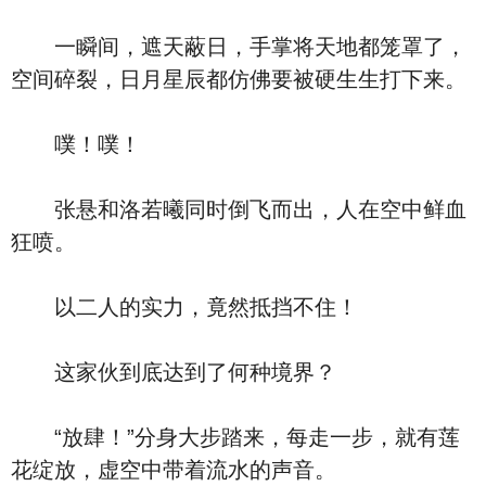
一瞬间，遮天蔽日，手掌将天地都笼罩了，
空间碎裂，日月星辰都仿佛要被硬生生打下来。
噗！噗！
张悬和洛若曦同时倒飞而出，人在空中鲜血
狂喷。
以二人的实力，竟然抵挡不住！
这家伙到底达到了何种境界？
“放肆！”分身大步踏来，每走一步，就有莲
花绽放，虚空中带着流水的声音。