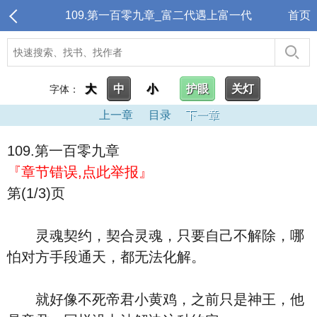
109.第一百零九章_富二代遇上富一代
首页
大
中
小
护眼
关灯
字体：
上一章
目录
下一章
109.第一百零九章
『章节错误,点此举报』
第(1/3)页
灵魂契约，契合灵魂，只要自己不解除，哪
怕对方手段通天，都无法化解。
就好像不死帝君小黄鸡，之前只是神王，他