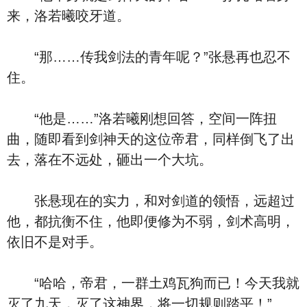
来，洛若曦咬牙道。
“那……传我剑法的青年呢？”张悬再也忍不
住。
“他是……”洛若曦刚想回答，空间一阵扭
曲，随即看到剑神天的这位帝君，同样倒飞了出
去，落在不远处，砸出一个大坑。
张悬现在的实力，和对剑道的领悟，远超过
他，都抗衡不住，他即便修为不弱，剑术高明，
依旧不是对手。
“哈哈，帝君，一群土鸡瓦狗而已！今天我就
灭了九天，灭了这神界，将一切规则踏平！”