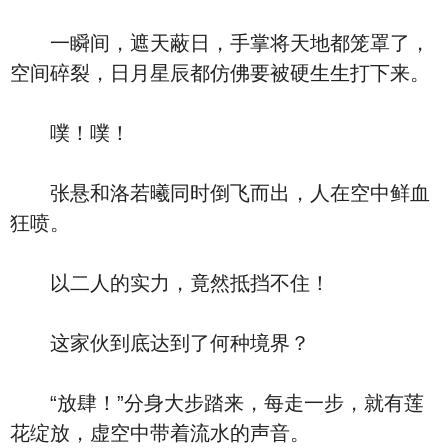
一瞬间，遮天蔽日，手掌将天地都笼罩了，
空间碎裂，日月星辰都仿佛要被硬生生打下来。
噗！噗！
张悬和洛若曦同时倒飞而出，人在空中鲜血
狂喷。
以二人的实力，竟然抵挡不住！
这家伙到底达到了何种境界？
“放肆！”分身大步踏来，每走一步，就有莲
花绽放，虚空中带着流水的声音。