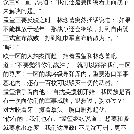
议主X，直言说道：“我们还是要围绕着正面战争
来解决问题。”
孟玺正要反驳之时，林念蕾突然插话说道：“如果
不能释放于瑾年，那战争还会继续，打到自由谠
正式宣布战败，打到红巾军宣布解散为止。”
“嘭！”
欧一区的人拍案而起，指着孟玺和林念蕾吼
道：“不要觉得你们战胜了，就可以踩踏我们一区
的尊严！一区的战略级导弹库内，重要港口军事
基地内，还有一百枚可以毁灭一切的武器。”
孟玺插手看向他：“自抗美援朝开始，我民族是否
有一次向你们的军事威胁，退步过，妥协过？”
对方咬着牙，攥着拳头，胸口剧烈起伏。
“你有的，我们也有。”孟玺继续说道：“想要和谈
就要拿出态度，我们这届政F不是沈万洲，更不