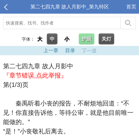
第二七四九章 故人月影中_第九特区
首页
大
中
小
护眼
关灯
字体：
上一章
目录
下一章
第二七四九章 故人月影中
『章节错误,点此举报』
第(1/3)页
秦禹听着小丧的报告，不耐烦地回道：“不
见！你直接告诉他，等待公审，就是他目前唯一
能做的。”
“是！”小丧敬礼后离去。