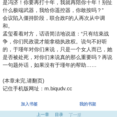
是冯济！你要再打十年，我就再陪你十年！别扯
什么极端武器，我给你遥控器，你敢按吗？”
会议陷入僵持阶段，联合政F的人再次从中调
和。
孟玺看着对方，话语简洁地说道：“只有结束战
争，你们民政谠才能拿稳执政权。说句不好听
的，于瑾年对你们来说，只是一个女人而已，她
是否被处死，对你们来说真的那么重要吗？再说
一句题外话，如果没有于瑾年的帮助……
(本章未完,请翻页)
记住手机版网址：m.biqudv.cc
加入书签
我的书架
上一章
目录
下一章